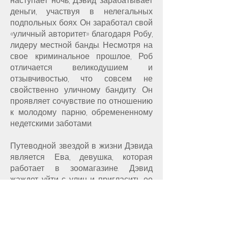
наступает ночь, Дэвид зарабатывает
деньги, участвуя в нелегальных
подпольных боях. Он заработал свой
«уличный авторитет» благодаря Робу,
лидеру местной банды. Несмотря на
свое криминальное прошлое, Роб
отличается великодушием и
отзывчивостью, что совсем не
свойственно уличному бандиту. Он
проявляет сочувствие по отношению
к молодому парню, обремененному
недетскими заботами.
Путеводной звездой в жизни Дэвида
является Ева, девушка, которая
работает в зоомагазине. Дэвид
жаждет уйти с улиц и пригласить ее
на простое свидание. И все же корни,
связывающие его с темной стороной
города, настолько глубоко проросли,
что вырваться из них будет